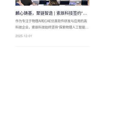
麟心铸基，聚链智造 | 索辰科技签约“麒
心行动”合作伙伴，共绘工业软件新蓝图
作为专注于物理AI和CAE仿真软件研发与应用的高
科技企业，索辰科技始终坚持“探索物理人工智能，
成就虚实平行世界”的理念与使命，致力于通过前沿
2025-12-01
科技推动行业创新与变革。此次参与“麒麟操作系统
工业软件天池资源平台暨麒心行动”签约及圆桌论
坛，不仅是索辰在生态合作方面的又一重要进展，
也体现了公司积极参与国产工业软件体系建设、助
力行业数字化转型的决心。