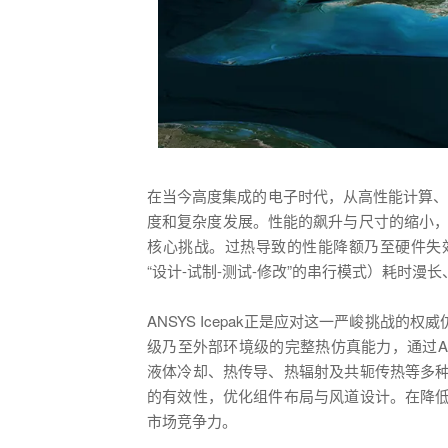
在当今高度集成的电子时代，从高性能计算、
度和复杂度发展。性能的飙升与尺寸的缩小，使
核心挑战。过热导致的性能降额乃至硬件失
“设计-试制-测试-修改”的串行模式）耗时
ANSYS Icepak正是应对这一严峻挑战的
级乃至外部环境级的完整热仿真能力，通过ANS
液体冷却、热传导、热辐射及共轭传热等多
的有效性，优化组件布局与风道设计。在降
市场竞争力。