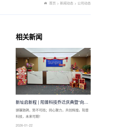
首页
>
新闻动态
>
公司动态
相关新闻
新址启新程 | 阳普科技乔迁庆典暨“向物
理AI进军”动员大会圆满举行
骐骥驰骋，势不可挡；同心聚力，共创辉煌。阳普
科技，未来可期！
2026-01-22