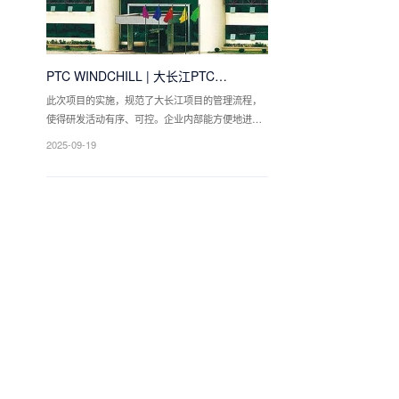
PTC WINDCHILL | 大长江PTC
Windchill（Project Link）项目案例分享
此次项目的实施，规范了大长江项目的管理流程，
使得研发活动有序、可控。企业内部能方便地进行
数据共享，并且保证了数据的准确性，为大长江的
2025-09-19
持续发展提供强大统一的知识共享管理平台，助力
其向世界一流品牌的目标迈进！